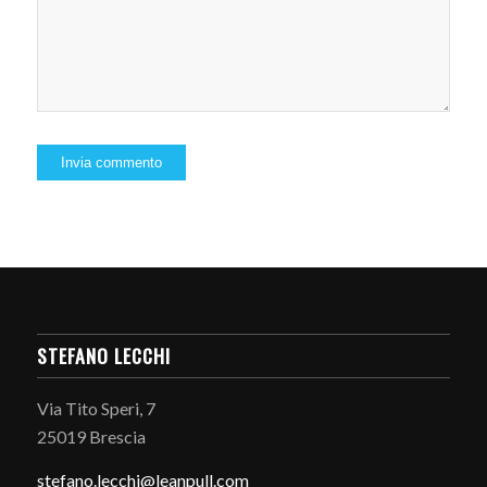
STEFANO LECCHI
Via Tito Speri, 7
25019 Brescia
stefano.
lecchi@leanpull.com